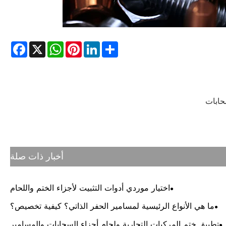
cebook
WhatsApp
X
Pinterest
LinkedIn
Share
حابات
أخبار ذات صلة
اختيار موردي أدوات التثبيت لأجزاء الختم واللحام
ما هي الأنواع الرئيسية لمسامير الحفر الذاتي؟ كيفية تخصيص؟
تطبيق ختم المركبات التجارية ولحام أجزاء السحابات والمسامير