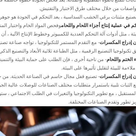
واصفات من خلال مختلف طرق الاختبار والتفتيش.
صنيع مثبتات برغي الخشب السداسية ، يعد التحكم في الجودة هو جوهر 
م في عملية إنتاج أجزاء اللحام واللحام
وفحص المواد الخام واختبار المنت
 ، مثل أدوات آلة التحكم العددية للكمبيوتر وخطوط الإنتاج الآلية ، أن يكون تصنيع Fastener أكثر كفاءة ودقيقة
ون إدراج المكسرات
 تكنولوجيا التصنيع الرقمية ، مثل الطباعة ثلاثية الأبعاد والتصنيع الذكي
 الختم واللحام
- من ناحية أخرى ، فإن الطلب على حماية البيئة والتنمي
ملاءمة للبيئة لتقليل تأثيرها على البيئة.
ون إدراج المكسرات
- تصنيع قفل مجال حاسم في الصناعة الحديثة. من خل
 الثبات تلبية باستمرار متطلبات مختلف الصناعات للوصلات عالية الجودة
مستقبل ، مع تطوير التكنولوجيا والتغيرات في الطلب الاجتماعي ، ستو
ز تطور وتقدم الصناعات المختلفة.