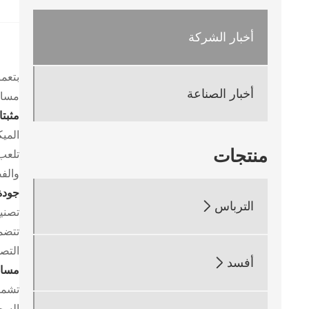
أخبار الشركة
بتعم
أخبار الصناعة
مسامي
مثبت
الميك
منتجات
تلعب 
والفض
جودة 
الترباس

تصنيع
تتضمن
التصم
أفسد

مسام
تشمل
السحا