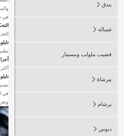
بندق

والم
في ت
التحك
غسالة

الحديثة
نايل
تطبيق
قضيب ملولب ومسمار
أجزاء
أكثر 
نايل
مِرسَاة

تصنيع
في ال
وتعزي
برشام

دبوس
