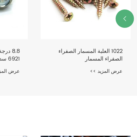

8.8 درجة الزنك مطلي بالزنك
U Bolt تم تجميع
6921 سداسي شفة الترباس
عرض المز
عرض المزيد >>