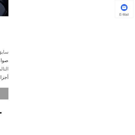
E-Mail
سابق
صوام
التال
أجزا