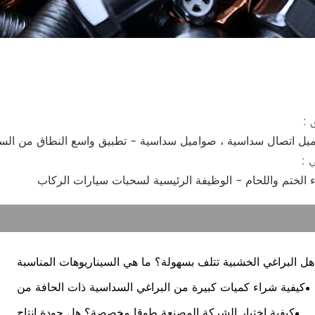
 :
يل اتصال سداسية ، صواميل سداسية - تطبيق واسع النطاق من الس
ي :
ء الختم واللحام - الوظيفة الرئيسية لسحبات سيارات الركاب
هل البراغي الخشبية تتلف بسهولة؟ ما هي السيناريوهات المناسبة
للبراغي؟
كيفية شراء كميات كبيرة من البراغي السداسية ذات الحافة من
خلال البيع المباشر من الشركات المصنعة للبراغي؟
كيفية اختيار الشركة المصنعة طوقا مخصصة؟ هل جودة إنتاج