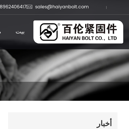
8962406417
sales@haiyanbolt.com

بيت
م
أخبار