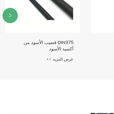

من
A2 A4 الفولاذ المقاوم للصدأ
الخرسانة مرساة
عرض المزيد >>