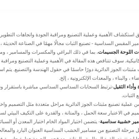
ق استكشاف الأهمية وعملية التصنيع ومراقبة الجودة واتجاهات التطوي
ر المقبس السداسية - تصنيع الثبات مجالًا مهمًا في الصناعة الحديثة ،
ات اللوحة الجسيمات
، بما في ذلك البراغي والمكسرات والمسامير ، وما
انيكية. سوف تتناقص هذه المقالة في الأهمية وعملية التصنيع ومراقبة ا
مثبتات الجوز الدائرية دورًا حاسمًا في حقول الهندسة والتصنيع. يتم
اء ، والبناء ، والمعدات الإلكترونية ، إلخ.
وأداء الثقيل
-ترتبط السحابات السداسي السداسي مباشرة باستقرار وسلا
 الثبات.
 عملية تصنيع مثبتات الجوز الدائرية مراحل متعددة مثل التصميم واختي
يم في الاعتبار سعة الحمل ، والمتانة ، والقدرة على التكيف البيئي ل
ير خشبية سداسية
- يتضمن اختيار المواد الخام اختيار المعدن أو السب
 مرحلة التصنيع من مسامير الخشب السداسية العنوان البارد والمعالج
بات تتمتع بالقوة المطلوبة والمتانة. يعد فحص الجودة خطوة حاسمة في