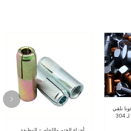

ونا نلقي
نظرة على ضمان الجودة لـ 304
م للصدأ
أجزاء الختم واللحام - الوظيفة