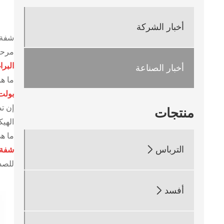
أخبار الشركة
شفة 
مرحبً
أخبار الصناعة
البرا
ما ه
بولت
منتجات
إن ت
الهيك
ما ه
الترباس

شفة 
للصدأ
أفسد
