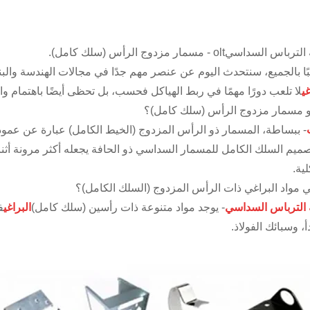
الترباس السداسي
olt - مسمار مزدوج الرأس (سلك كامل).
ا بالجميع، سنتحدث اليوم عن عنصر مهم جدًا في مجالات الهندسة والبنا
غي
لا تلعب دورًا مهمًا في ربط الهياكل فحسب، بل تحظى أيضًا باهتمام وا
و مسمار مزدوج الرأس (سلك كامل)؟
- ببساطة، المسمار ذو الرأس المزدوج (الخيط الكامل) عبارة عن عمود 
صميم السلك الكامل للمسمار السداسي ذو الحافة يجعله أكثر مرونة أثن
لية.
ي مواد البراغي ذات الرأس المزدوج (السلك الكامل)؟
الترباس السداسي
- يوجد مواد متنوعة ذات رأسين (سلك كامل)
البراغي
ف
، وسبائك الفولاذ.