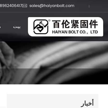
8962406417
sales@haiyanbolt.com

بيت
م
أخبار