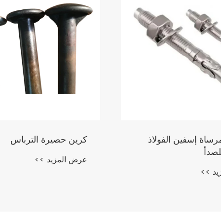
SS3 مرساة إسفين الفولاذ
كرين حصيرة الترباس
لصدأ
عرض المزيد >>
يد >>