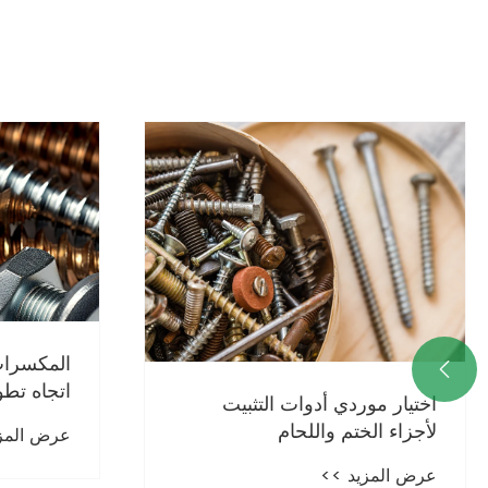
المكسرات 

اتجاه تطو
اختيار موردي أدوات التثبيت
لأجزاء الختم واللحام
عرض المز
عرض المزيد >>