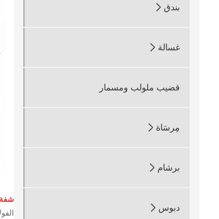
بندق

غسالة

قضيب ملولب ومسمار
مِرسَاة

برشام

شفة 
دبوس

الفول