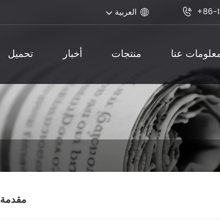
+86-1
العربية


علومات عنا
منتجات
أخبار
تحميل
مقدمة 