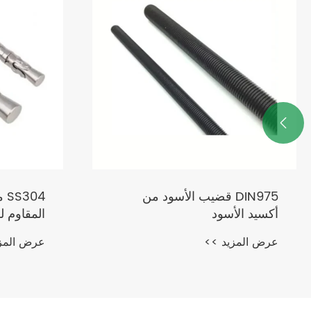

DIN975 قضيب الأسود من
04
أكسيد الأسود
المقاوم ل
عرض المزيد >>
عرض المز