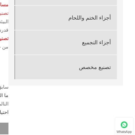
مسام
تصني
أجزاء الختم واللحام
البيئ
قدرة
تصني
أجزاء التجميع
من خ
تصنيع مخصص
سابق
ما ال
التال
احتي
WhatsApp